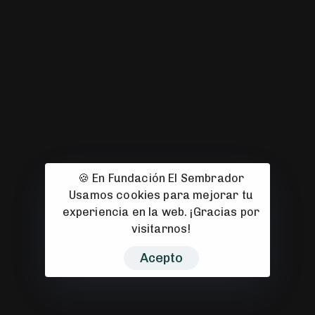
967 22 26 04
C. Hermanos Jiménez, 13
02004 Albacete
fundacion@fundacionelsembrador.com
🍪 En Fundación El Sembrador
Usamos cookies para mejorar tu
© 2008-2026 Fundación El Sembrador 2008–2026. Todos los
experiencia en la web. ¡Gracias por
derechos reservados. Sitio web diseñado con 🧡 por
CuarteroAgurcia
visitarnos!
Acepto