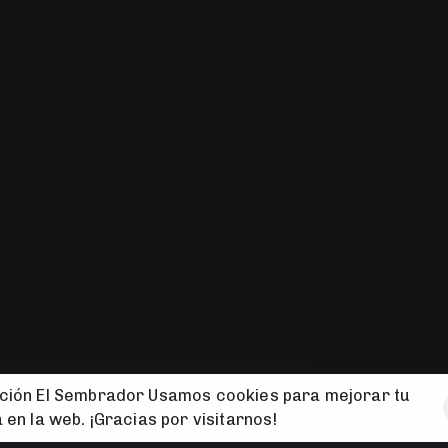
NDO
PROYECTOS
nomía social y la
967 22 26 04
ral, la sostenibilidad y
C. Hermanos Jiméne
02004 Albacete
fundacion@fundaci
ación El Sembrador Usamos cookies para mejorar tu
 en la web. ¡Gracias por visitarnos!
chos reservados. Sitio