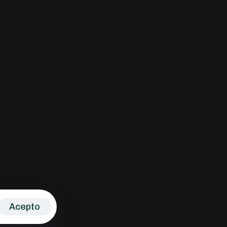
z, 13
onelsembrador.com
Acepto