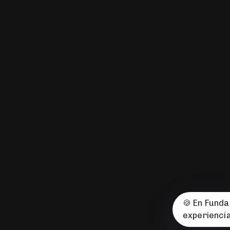
SEMBRA
Transformando vidas a través de la inserción laboral, la eco
formación en valores. 🌱 Comprometidos con el desarrollo ru
las oportunidades para todas las personas.
🍪 En Fund
experiencia
© 2008-2026 Fundación El Sembrador 2008–2026. Todos los dere
web diseñado con 🧡 por
CuarteroAgurcia