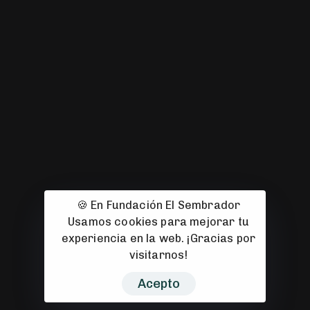
967 22 26 04
C. Hermanos Jiménez, 13
02004 Albacete
fundacion@fundacionelsembrador.com
🍪 En Fundación El Sembrador
Usamos cookies para mejorar tu
© 2008-2026 Fundación El Sembrador 2008–2026. Todos los
experiencia en la web. ¡Gracias por
derechos reservados. Sitio web diseñado con 🧡 por
CuarteroAgurcia
visitarnos!
Acepto