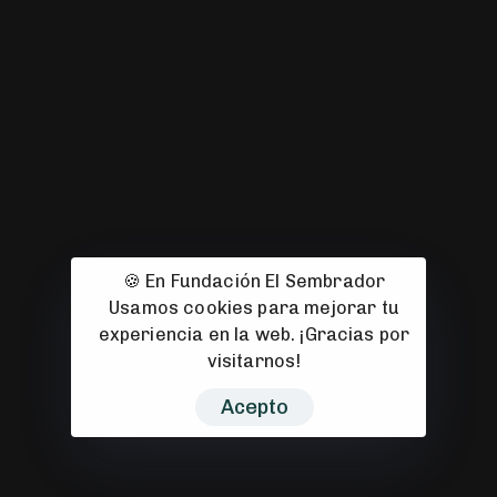
967 22 26 04
C. Hermanos Jiménez, 13
02004 Albacete
fundacion@fundacionelsembrador.com
🍪 En Fundación El Sembrador
Usamos cookies para mejorar tu
© 2008-2026 Fundación El Sembrador 2008–2026. Todos los
experiencia en la web. ¡Gracias por
derechos reservados. Sitio web diseñado con 🧡 por
CuarteroAgurcia
visitarnos!
Acepto