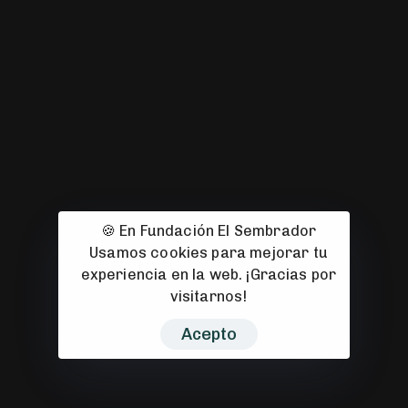
967 22 26 04
C. Hermanos Jiménez, 13
02004 Albacete
fundacion@fundacionelsembrador.com
🍪 En Fundación El Sembrador
Usamos cookies para mejorar tu
© 2008-2026 Fundación El Sembrador 2008–2026. Todos los
experiencia en la web. ¡Gracias por
derechos reservados. Sitio web diseñado con 🧡 por
CuarteroAgurcia
visitarnos!
Acepto