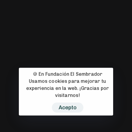
967 22 26 04
C. Hermanos Jiménez, 13
02004 Albacete
fundacion@fundacionelsembrador.com
© 2008-2026 Fundación El Sembrador 2008–2026. Todos los
🍪 En Fundación El Sembrador
derechos reservados. Sitio web diseñado con 🧡 por
Usamos cookies para mejorar tu
CuarteroAgurcia
experiencia en la web. ¡Gracias por
visitarnos!
Acepto